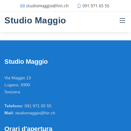
studiomaggio@hin.ch
091 971 65 55
Studio Maggio
Passa al contenuto
Studio Maggio
Via Maggio 13
Lugano, 6900
Svizzera
Telefono:
091 971 65 55
Mail:
studiomaggio@hin.ch
Orari d'apertura