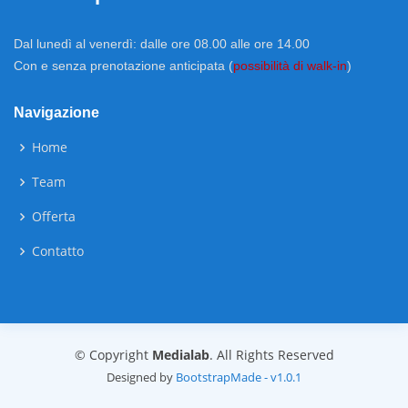
Dal lunedì al venerdì: dalle ore 08.00 alle ore 14.00
Con e senza prenotazione anticipata (
possibilità di walk-in
)
Navigazione
Home
Team
Offerta
Contatto
© Copyright
Medialab
. All Rights Reserved
Designed by
BootstrapMade - v1.0.1